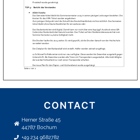
CONTACT
Herner Straße 45
44787 Bochum
+49 234 9682782