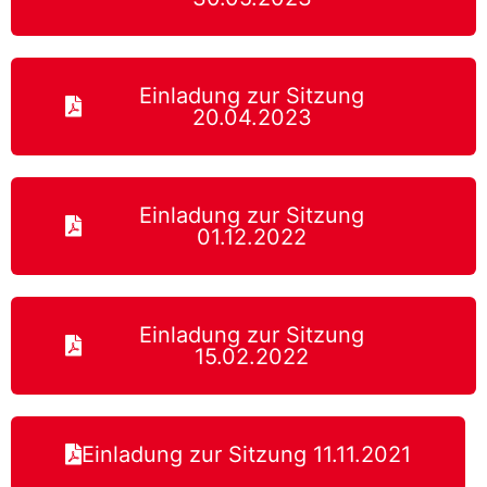
Einladung zur Sitzung
20.04.2023
Einladung zur Sitzung
01.12.2022
Einladung zur Sitzung
15.02.2022
Einladung zur Sitzung 11.11.2021