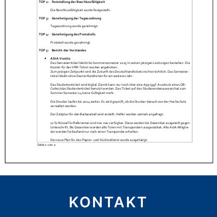
KONTAKT