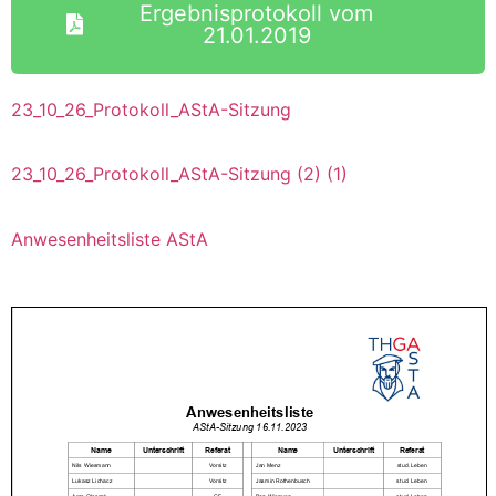
Ergebnisprotokoll vom
21.01.2019
23_10_26_Protokoll_AStA-Sitzung
23_10_26_Protokoll_AStA-Sitzung (2) (1)
Anwesenheitsliste AStA