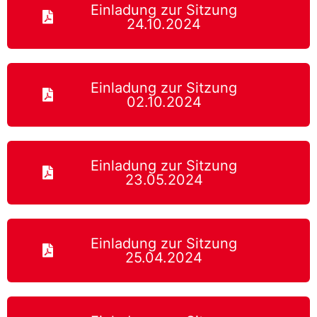
Einladung zur Sitzung
24.10.2024
Einladung zur Sitzung
02.10.2024
Einladung zur Sitzung
23.05.2024
Einladung zur Sitzung
25.04.2024