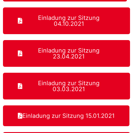
Einladung zur Sitzung
04.10.2021
Einladung zur Sitzung
23.04.2021
Einladung zur Sitzung
03.03.2021
Einladung zur Sitzung 15.01.2021