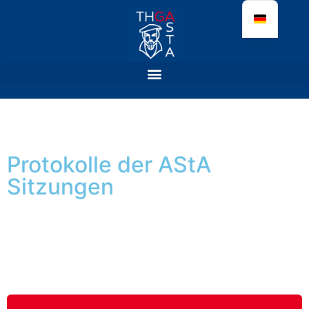
Protokolle der AStA
Sitzungen