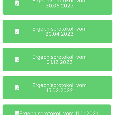
Ergebnisprotokoll vom
30.05.2023
Ergebnisprotokoll vom
20.04.2023
Ergebnisprotokoll vom
01.12.2022
Ergebnisprotokoll vom
15.02.2022
Ergebnisprotokoll vom 11.11.2021