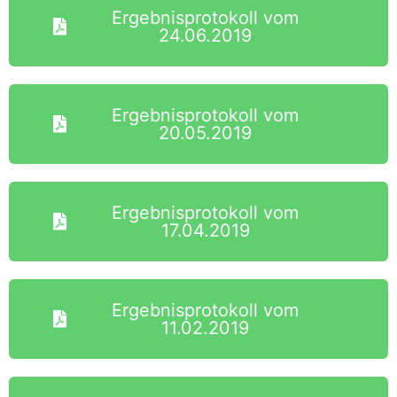
Ergebnisprotokoll vom
24.06.2019
Ergebnisprotokoll vom
20.05.2019
Ergebnisprotokoll vom
17.04.2019
Ergebnisprotokoll vom
11.02.2019