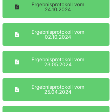
Ergebnisprotokoll vom
24.10.2024
Ergebnisprotokoll vom
02.10.2024
Ergebnisprotokoll vom
23.05.2024
Ergebnisprotokoll vom
25.04.2024