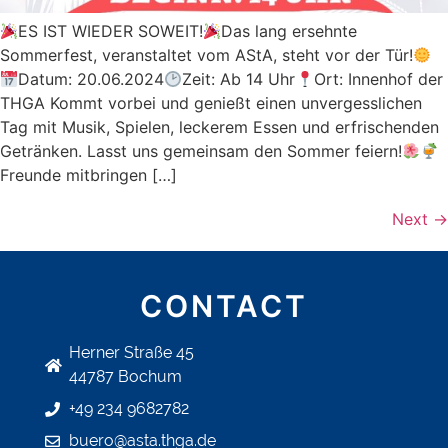
ES IST WIEDER SOWEIT!
Das lang ersehnte
Sommerfest, veranstaltet vom AStA, steht vor der Tür!
Datum: 20.06.2024
Zeit: Ab 14 Uhr
Ort: Innenhof der
THGA Kommt vorbei und genießt einen unvergesslichen
Tag mit Musik, Spielen, leckerem Essen und erfrischenden
Getränken. Lasst uns gemeinsam den Sommer feiern!
Freunde mitbringen […]
Next
→
CONTACT
Herner Straße 45
44787 Bochum
+49 234 9682782
buero@asta.thga.de