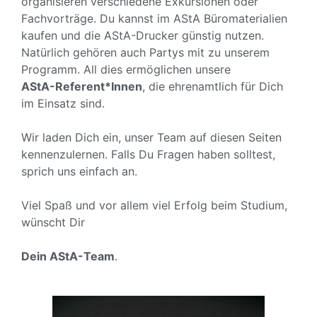
organisieren verschiedene Exkursionen oder
Fachvorträge. Du kannst im AStA Büromaterialien
Georg Agr
Georg Agr
Georg Agr
Georg Agr
Georg Agr
Georg Agr
Georg Agr
Georg Agr
Georg Agr
kaufen und die AStA-Drucker günstig nutzen.
Natürlich gehören auch Partys mit zu unserem
Programm. All dies ermöglichen unsere
AStA-Referent*Innen
, die ehrenamtlich für Dich
im Einsatz sind.
Wir laden Dich ein, unser Team auf diesen Seiten
kennenzulernen. Falls Du Fragen haben solltest,
sprich uns einfach an.
Viel Spaß und vor allem viel Erfolg beim Studium,
wünscht Dir
Dein AStA-Team
.