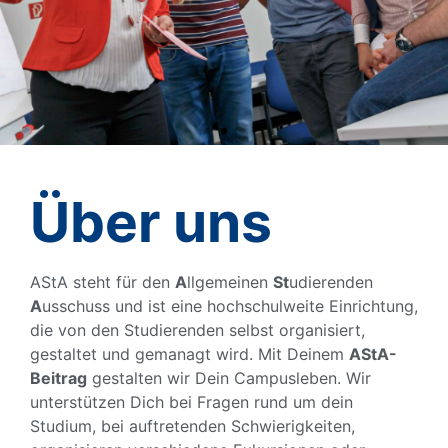
Allgeme
Allgeme
Allgeme
Allgeme
Allgeme
Allgeme
Allgeme
Allgeme
Allgeme
Über uns
Studieren
Studieren
Studieren
Studieren
Studieren
Studieren
Studieren
Studieren
Studieren
AStA steht für den
A
llgemeinen
St
udierenden
der
der
der
der
der
der
der
der
der
A
usschuss und ist eine hochschulweite Einrichtung,
die von den Studierenden selbst organisiert,
gestaltet und gemanagt wird. Mit Deinem
AStA-
Technis
Technis
Technis
Technis
Technis
Technis
Technis
Technis
Technis
Beitrag
gestalten wir Dein Campusleben. Wir
unterstützen Dich bei Fragen rund um dein
Hochsch
Hochsch
Hochsch
Hochsch
Hochsch
Hochsch
Hochsch
Hochsch
Hochsch
Studium, bei auftretenden Schwierigkeiten,