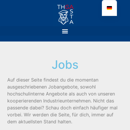
Jobs
Auf dieser Seite findest du die momentan
ausgeschriebenen Jobangebote, sowohl
hochschulinterne Angebote als auch von unseren
kooperierenden Industrieunternehmen. Nicht das
passende dabei? Schau doch einfach häufiger mal
vorbei. Wir werden die Seite, für dich, immer auf
dem aktuellsten Stand halten.