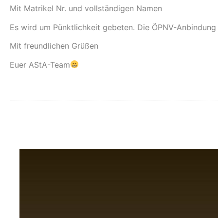
Mit Matrikel Nr. und vollständigen Namen
Es wird um Pünktlichkeit gebeten. Die ÖPNV-Anbindung p
Mit freundlichen Grüßen
Euer AStA-Team