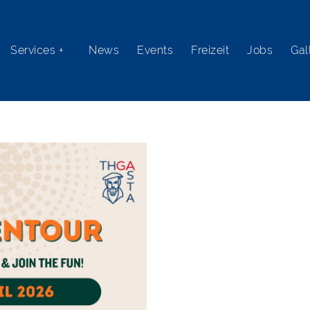
Services +
News
Events
Freizeit
Jobs
Gal