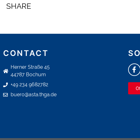
SHARE
CONTACT
SO
Herner Straße 45
44787 Bochum
+49 234 9682782
O
buero@asta.thga.de