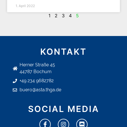
1. April 2022
1
2
3
4
5
KONTAKT
Herner Straße 45
44787 Bochum
+49 234 9682782
buero@asta.thga.de
SOCIAL MEDIA